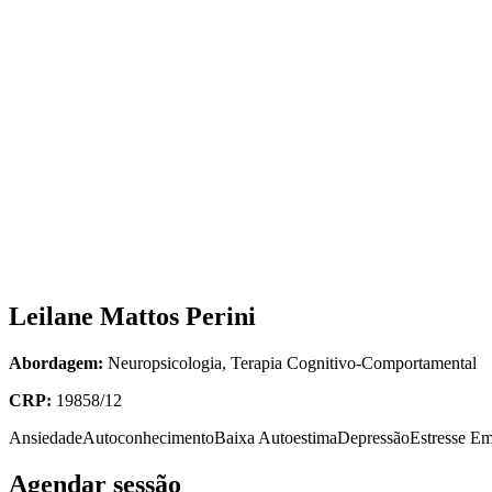
Leilane Mattos Perini
Abordagem:
Neuropsicologia, Terapia Cognitivo-Comportamental
CRP:
19858/12
Ansiedade
Autoconhecimento
Baixa Autoestima
Depressão
Estresse E
Agendar sessão