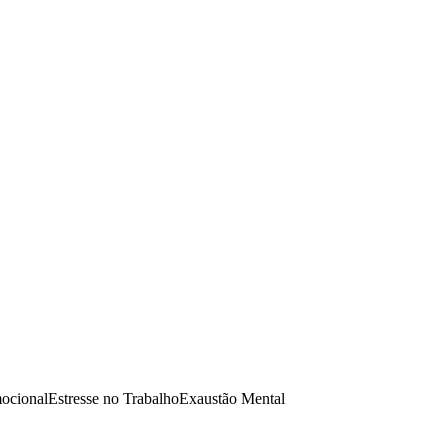
mocional
Estresse no Trabalho
Exaustão Mental