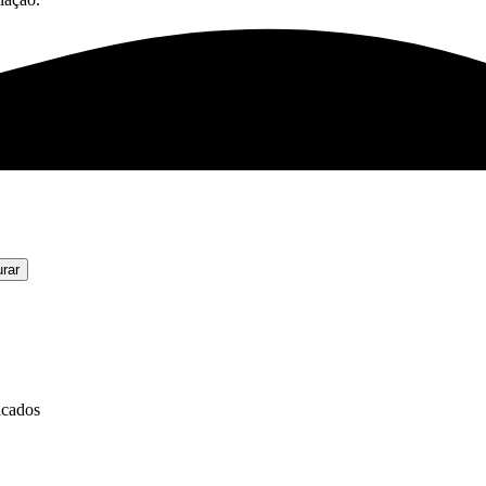
rar
icados