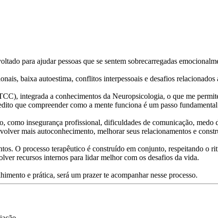
oltado para ajudar pessoas que se sentem sobrecarregadas emocionalme
nais, baixa autoestima, conflitos interpessoais e desafios relacionados 
C), integrada a conhecimentos da Neuropsicologia, o que me permite 
ito que compreender como a mente funciona é um passo fundamental pa
, como insegurança profissional, dificuldades de comunicação, medo d
ver mais autoconhecimento, melhorar seus relacionamentos e construi
s. O processo terapêutico é construído em conjunto, respeitando o ritmo
olver recursos internos para lidar melhor com os desafios da vida.
imento e prática, será um prazer te acompanhar nesse processo.
iação.