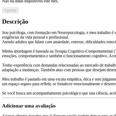
Não há datas disponíveis este mês.
Agendar
Descrição
Sou psicóloga, com formação em Neuropsicologia, e meu trabalho é v
exigências da vida pessoal e profissional.
Atendo adultos que lidam com ansiedade, estresse, dificuldades emocio
Minha abordagem é baseada na Terapia Cognitivo-Comportamental (TC
emoções, comportamentos e também o funcionamento cognitivo. Acred
Tenho experiência com demandas relacionadas ao mercado de trabalho
adaptação a mudanças. Também atuo com pessoas que desejam desenvol
Meu trabalho é pautado em uma escuta empática, ética e sem julgamento
um espaço seguro para refletir, se fortalecer emocionalmente e desenv
Se você busca um acompanhamento psicológico que una ciência, acolh
Adicionar uma avaliação
Apenas clientes logados que já fizeram sessão podem deixar uma aval